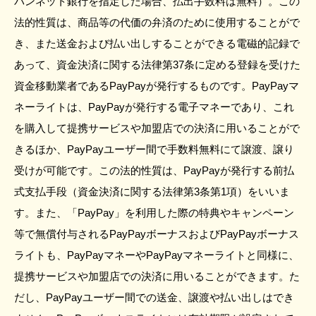
パンネット銀行を指定した場合、払出手数料は無料）。この
法的性質は、商品等の代価の弁済のために使用することがで
き、また送金および払い出しすることができる電磁的記録で
あって、資金決済に関する法律第37条に定める登録を受けた
資金移動業者であるPayPayが発行するものです。PayPayマ
ネーライトは、PayPayが発行する電子マネーであり、これ
を購入して提携サービスや加盟店での決済に用いることがで
きるほか、PayPayユーザー間で手数料無料にて譲渡、譲り
受けが可能です。この法的性質は、PayPayが発行する前払
式支払手段（資金決済に関する法律第3条第1項）をいいま
す。また、「PayPay」を利用した際の特典やキャンペーン
等で無償付与されるPayPayボーナスおよびPayPayボーナス
ライトも、PayPayマネーやPayPayマネーライトと同様に、
提携サービスや加盟店での決済に用いることができます。た
だし、PayPayユーザー間での送金、譲渡や払い出しはでき