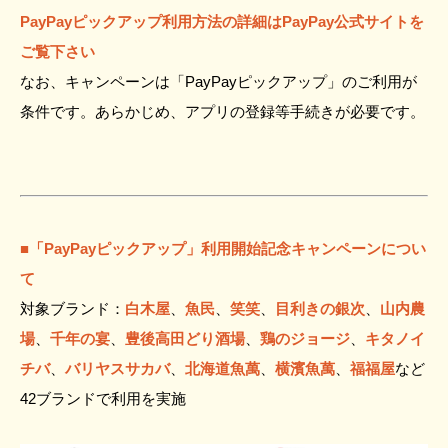
PayPayピックアップ利用方法の詳細はPayPay公式サイトを
ご覧下さい
なお、キャンペーンは「PayPayピックアップ」のご利用が
条件です。あらかじめ、アプリの登録等手続きが必要です。
■「PayPayピックアップ」利用開始記念キャンペーンについ
て
対象ブランド：
白木屋
、
魚民
、
笑笑
、
目利きの銀次
、
山内農
場
、
千年の宴
、
豊後高田どり酒場
、
鶏のジョージ
、
キタノイ
チバ
、
バリヤスサカバ
、
北海道魚萬
、
横濱魚萬
、
福福屋
など
42ブランドで利用を実施