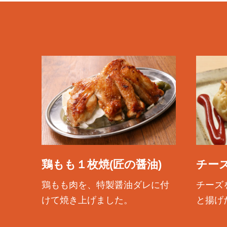
鶏もも１枚焼(匠の醤油)
チー
鶏もも肉を、特製醤油ダレに付
チーズ
けて焼き上げました。
と揚げ