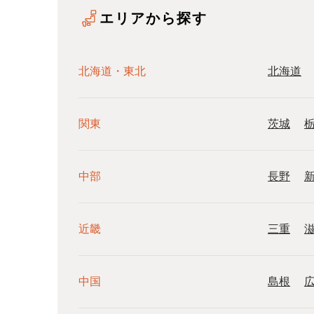
エリアから探す
北海道・東北
北海道
関東
茨城
中部
長野
近畿
三重
中国
島根