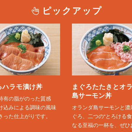
ピックアップ
ろハラモ漬け丼
まぐろたたきとオ
島サーモン丼
特有の脂がのった質感
け込みによる調味の風味
オランダ島サーモンと濃
さった仕上がりです。
ぐろ、二つの“とろける食
なる至福の一杯を、ぜひ