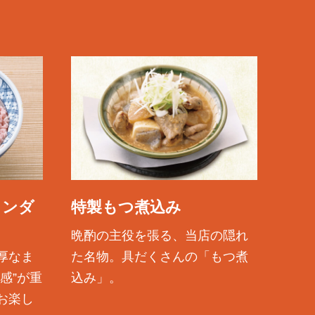
ランダ
特製もつ煮込み
晩酌の主役を張る、当店の隠れ
厚なま
た名物。具だくさんの「もつ煮
感”が重
込み」。
お楽し