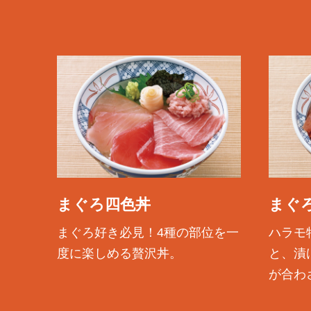
まぐろ四色丼
まぐ
まぐろ好き必見！4種の部位を一
ハラモ
度に楽しめる贅沢丼。
と、漬
が合わ