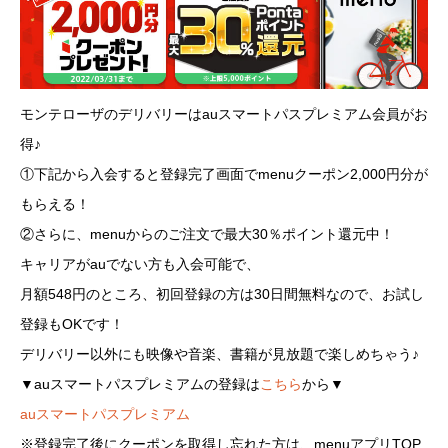
モンテローザのデリバリーはauスマートパスプレミアム会員がお
得♪
①下記から入会すると登録完了画面でmenuクーポン2,000円分が
もらえる！
②さらに、menuからのご注文で最大30％ポイント還元中！
キャリアがauでない方も入会可能で、
月額548円のところ、初回登録の方は30日間無料なので、お試し
登録もOKです！
デリバリー以外にも映像や音楽、書籍が見放題で楽しめちゃう♪
▼auスマートパスプレミアムの登録は
こちら
から▼
auスマートパスプレミアム
※登録完了後にクーポンを取得し忘れた方は、menuアプリTOP