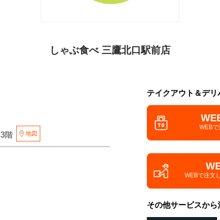
しゃぶ食べ 三鷹北口駅前店
テイクアウト＆デリ
WE
WEB
地図
 3階
W
WEBで注文
その他サービスから