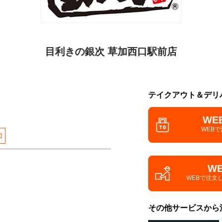
目利きの銀次 草加西口駅前店
テイクアウト＆デリ
WE
WEB
図
W
WEBで注文
その他サービスから