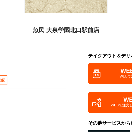
魚民 大泉学園北口駅前店
テイクアウト＆デリ
WE
WEB
地図
W
WEBで注文
その他サービスから