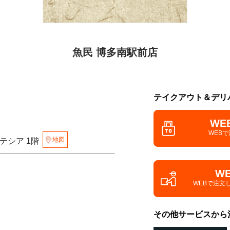
魚民 博多南駅前店
テイクアウト＆デリ
WE
WEB
地図
エテシア 1階
W
WEBで注文
その他サービスから