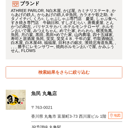
ブランド
ATHREE PARLOR
N白木屋
かば屋
カミナリステーキ
か
らあげの鉄人
からあげの鉄人＠魚民
カラオケ歌之助
キ
タノイチバ
くろ○
しゃぶしゃぶ専門店 慶菜
しゃぶ食べ
すき焼き専門店 牛鍋日和
すしざむらい
唐蕎麦屋
とん
かつの和吉
バリヤスサカバ
ホテルモンテローザ
ホルモ
ンおいで屋
みつえちゃん
めでた家
わらわら
横濱魚萬
魚民
月の宴
黒田
黒田×めでた家
山内農場
四十五縁家
寿司と居酒屋 魚民
笑笑
笑笑４８
千年の宴
竹取酒物語
白木屋
白木屋48
福福屋
目利きの銀次
濱焼北海道魚萬
勝手にレモンサワー
焼肉ホルモンおいで屋
かみふう
せん
FLOWS
検索結果をさらに絞り込む
魚民 丸亀店
〒763-0021
地図
香川県 丸亀市 富屋町3-73 西川屋ビル 1階
JR予讃線 丸亀駅