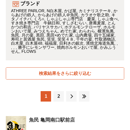
ブランド
ATHREE PARLOR
N白木屋
かば屋
カミナリステーキ
か
らあげの鉄人
からあげの鉄人＠魚民
カラオケ歌之助
キ
タノイチバ
くろ○
しゃぶしゃぶ専門店 慶菜
しゃぶ食べ
すき焼き専門店 牛鍋日和
すしざむらい
唐蕎麦屋
とん
かつの和吉
バリヤスサカバ
ホテルモンテローザ
ホルモ
ンおいで屋
みつえちゃん
めでた家
わらわら
横濱魚萬
魚民
月の宴
黒田
黒田×めでた家
山内農場
四十五縁家
寿司と居酒屋 魚民
笑笑
笑笑４８
千年の宴
竹取酒物語
白木屋
白木屋48
福福屋
目利きの銀次
濱焼北海道魚萬
勝手にレモンサワー
焼肉ホルモンおいで屋
かみふう
せん
FLOWS
検索結果をさらに絞り込む
1
2
魚民 亀岡南口駅前店