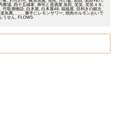
た家
わらわら
横濱魚萬
魚民
月の宴
黒田
黒田×めで
内農場
四十五縁家
寿司と居酒屋 魚民
笑笑
笑笑４８
宴
竹取酒物語
白木屋
白木屋48
福福屋
目利きの銀次
海道魚萬
勝手にレモンサワー
焼肉ホルモンおいで
ふうせん
FLOWS