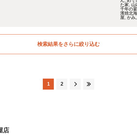
ん
めで
た家
山
千年の
濱焼北
屋
かみ
検索結果をさらに絞り込む
1
2
屋店