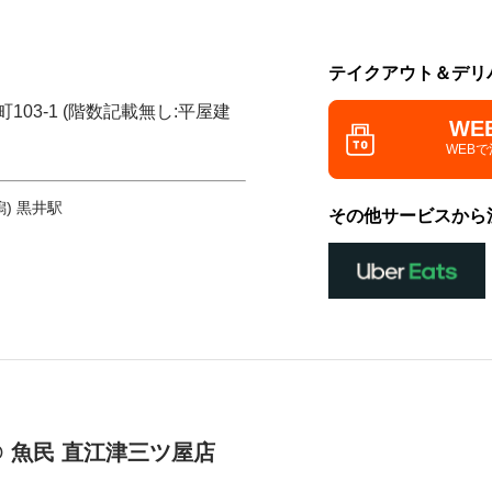
テイクアウト＆デリ
103-1 (階数記載無し:平屋建
WE
WEB
) 黒井駅
その他サービスから
 魚民 直江津三ツ屋店