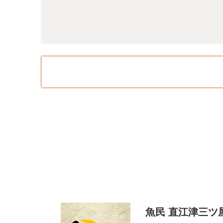
魚民 直江津三ツ