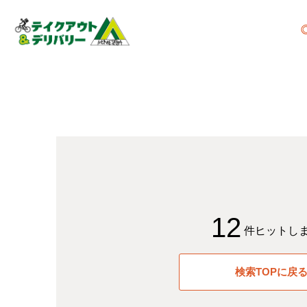
12
件ヒットし
検索TOPに戻