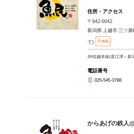
住所・アクセス
〒942-0042
新潟県 上越市 三ツ屋町
地図
て)
JR信越本線(直江津～新潟
電話番号
025-545-3788
からあげの鉄人@