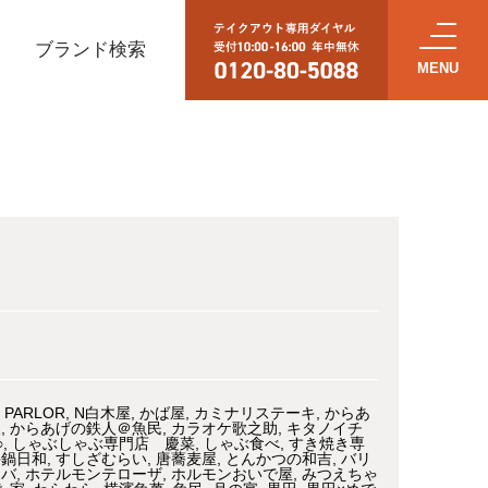
ブランド検索
 PARLOR
N白木屋
かば屋
カミナリステーキ
からあ
人
からあげの鉄人＠魚民
カラオケ歌之助
キタノイチ
○
しゃぶしゃぶ専門店 慶菜
しゃぶ食べ
すき焼き専
牛鍋日和
すしざむらい
唐蕎麦屋
とんかつの和吉
バリ
カバ
ホテルモンテローザ
ホルモンおいで屋
みつえちゃ