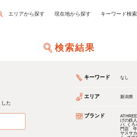
エリアから探す
現在地から探す
キーワード検索
検索結果
キーワード
なし
エリア
新潟県
ました
ブランド
ATHREE
げの鉄
る
バ
くろ
門店 
ヤスサ