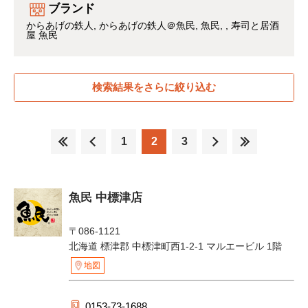
ブランド
からあげの鉄人
からあげの鉄人＠魚民
魚民
寿司と居酒
屋 魚民
検索結果をさらに絞り込む
1
2
3
魚民 中標津店
〒086-1121
北海道 標津郡 中標津町西1-2-1 マルエービル 1階
地図
0153-73-1688