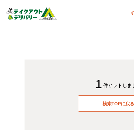
1
件ヒットしま
検索TOPに戻