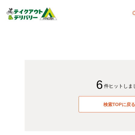
6
件ヒットしま
検索TOPに戻