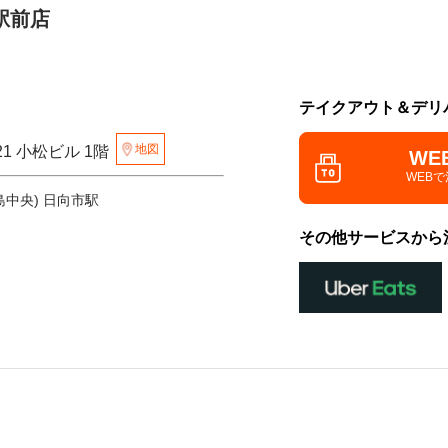
駅前店
テイクアウト＆デリ
地図
21 小松ビル 1階
WE
WEB
島中央) 日向市駅
その他サービスから