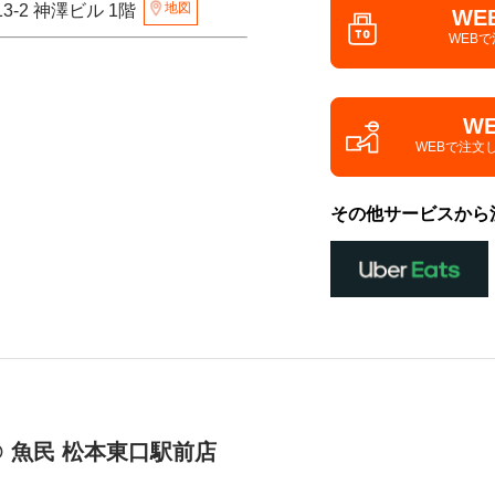
地図
3-2 神澤ビル 1階
WE
WEB
W
WEBで注文
その他サービスから
 魚民 松本東口駅前店