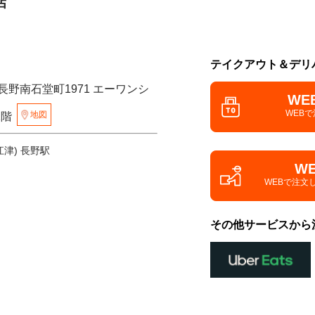
店
テイクアウト＆デリ
長野南石堂町1971 エーワンシ
WE
WEB
地図
2階
津) 長野駅
W
WEBで注文
その他サービスから