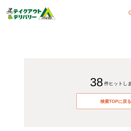
38
件ヒットし
検索TOPに戻