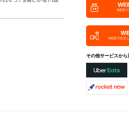
-21-2 コア京橋ビル 地下1階
WE
WEB
W
WEBで注文
その他サービスから