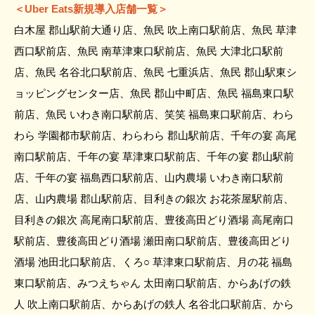
＜Uber Eats新規導入店舗一覧＞
白木屋 郡山駅前大通り店、魚民 吹上南口駅前店、魚民 草津
西口駅前店、魚民 南草津東口駅前店、魚民 大津北口駅前
店、魚民 名谷北口駅前店、魚民 七重浜店、魚民 郡山駅東シ
ョッピングセンター店、魚民 郡山中町店、魚民 福島東口駅
前店、魚民 いわき南口駅前店、笑笑 福島東口駅前店、わら
わら 学園都市駅前店、わらわら 郡山駅前店、千年の宴 高尾
南口駅前店、千年の宴 草津東口駅前店、千年の宴 郡山駅前
店、千年の宴 福島西口駅前店、山内農場 いわき南口駅前
店、山内農場 郡山駅前店、目利きの銀次 お花茶屋駅前店、
目利きの銀次 高尾南口駅前店、豊後高田どり酒場 高尾南口
駅前店、豊後高田どり酒場 瀬田南口駅前店、豊後高田どり
酒場 池田北口駅前店、くろ○ 草津東口駅前店、月の花 福島
東口駅前店、みつえちゃん 太田南口駅前店、からあげの鉄
人 吹上南口駅前店、からあげの鉄人 名谷北口駅前店、から