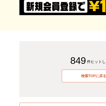
849
件ヒットし
検索TOPに戻