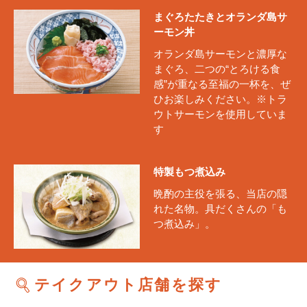
まぐろたたきとオランダ島サ
ーモン丼
オランダ島サーモンと濃厚な
まぐろ、二つの“とろける食
感”が重なる至福の一杯を、ぜ
ひお楽しみください。※トラ
ウトサーモンを使用していま
す
特製もつ煮込み
晩酌の主役を張る、当店の隠
れた名物。具だくさんの「も
つ煮込み」。
テイクアウト店舗を探す