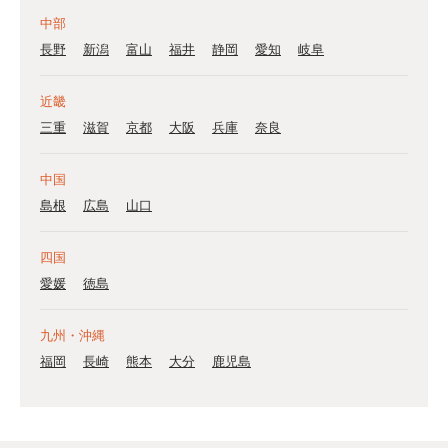
中部
長野
新潟
富山
福井
静岡
愛知
岐阜
近畿
三重
滋賀
京都
大阪
兵庫
奈良
中国
島根
広島
山口
四国
愛媛
徳島
九州・沖縄
福岡
長崎
熊本
大分
鹿児島