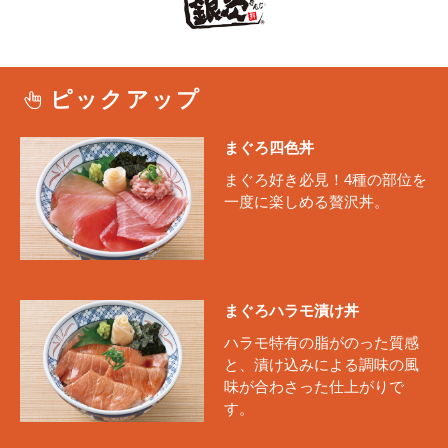
ピックアップ
まぐろ四色丼
まぐろ好き必見！4種の部位を
一度に楽しめる贅沢丼。
まぐろハラモ漬け丼
ハラモ特有の脂がのった質感
と、漬け込みによる調味の風
味が合わさった仕上がりで
す。