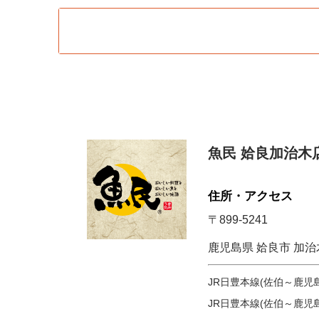
魚民 姶良加治木
住所・アクセス
〒899-5241
鹿児島県 姶良市 加治
JR日豊本線(佐伯～鹿児
JR日豊本線(佐伯～鹿児