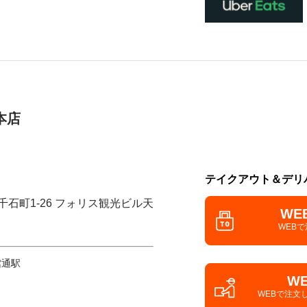
本店
テイクアウト＆デリ
千石町1-26 フォリス観光ビル天
WE
WEB
館通駅
W
WEBで注文