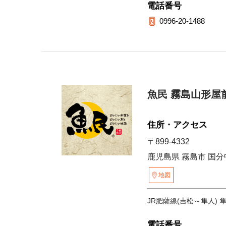
電話番号
0996-20-1488
魚民 霧島山形屋
住所・アクセス
〒899-4332
鹿児島県 霧島市 国分中
地図
JR肥薩線(吉松～隼人) 
電話番号