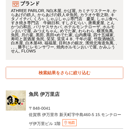
ブランド
ATHREE PARLOR
N白木屋
かば屋
カミナリステーキ
か
らあげの鉄人
からあげの鉄人＠魚民
カラオケ歌之助
キ
タノイチバ
くろ○
しゃぶしゃぶ専門店 慶菜
しゃぶ食べ
すき焼き専門店 牛鍋日和
すしざむらい
唐蕎麦屋
とん
かつの和吉
バリヤスサカバ
ホテルモンテローザ
ホルモ
ンおいで屋
みつえちゃん
めでた家
わらわら
横濱魚萬
魚民
月の宴
黒田
黒田×めでた家
山内農場
四十五縁家
寿司と居酒屋 魚民
笑笑
笑笑４８
千年の宴
竹取酒物語
白木屋
白木屋48
福福屋
目利きの銀次
濱焼北海道魚萬
勝手にレモンサワー
焼肉ホルモンおいで屋
かみふう
せん
FLOWS
検索結果をさらに絞り込む
魚民 伊万里店
〒848-0041
佐賀県 伊万里市 新天町字中島460-5 15.モンテロー
地図
ザ伊万里ビル 1階