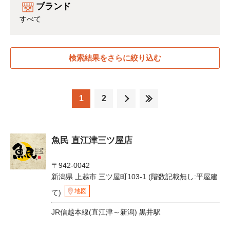
ブランド
すべて
検索結果をさらに絞り込む
1
2
魚民 直江津三ツ屋店
〒942-0042
新潟県 上越市 三ツ屋町103-1 (階数記載無し:平屋建
地図
て)
JR信越本線(直江津～新潟) 黒井駅