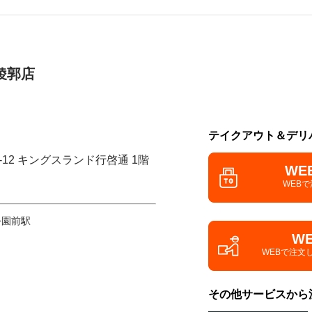
稜郭店
テイクアウト＆デリ
-12 キングスランド行啓通 1階
WE
WEB
公園前駅
W
WEBで注文
その他サービスから