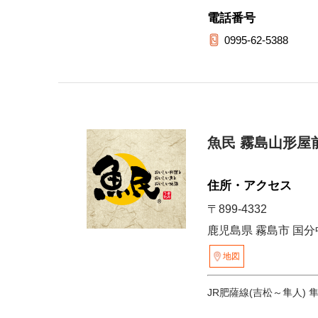
電話番号
0995-62-5388
魚民 霧島山形屋
住所・アクセス
〒899-4332
鹿児島県 霧島市 国分中
地図
JR肥薩線(吉松～隼人) 