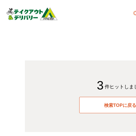
3
件ヒットしま
検索TOPに戻