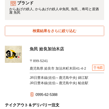
ブランド
からあげの鉄人
からあげの鉄人＠魚民
魚民
寿司と居酒
屋 魚民
検索結果をさらに絞り込む
魚民 姶良加治木店
〒899-5241
地図
鹿児島県 姶良市 加治木町木田41-4-2
JR日豊本線(佐伯～鹿児島中央) 錦江駅
JR日豊本線(佐伯～鹿児島中央) 帖佐駅
0995-62-5388
テイクアウト＆デリバリー注文