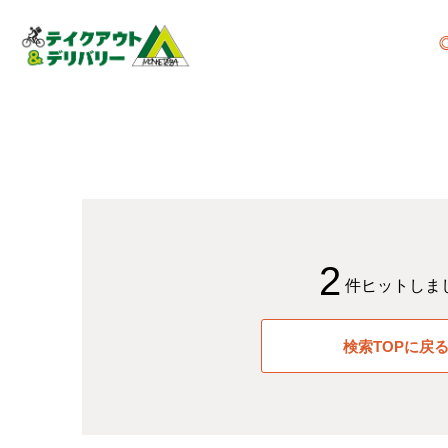
2
件ヒットしま
検索TOPに戻