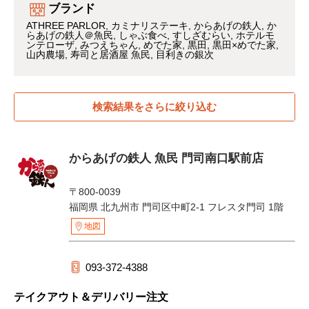
ブランド
ATHREE PARLOR
カミナリステーキ
からあげの鉄人
か
らあげの鉄人＠魚民
しゃぶ食べ
すしざむらい
ホテルモ
ンテローザ
みつえちゃん
めでた家
黒田
黒田×めでた家
山内農場
寿司と居酒屋 魚民
目利きの銀次
検索結果をさらに絞り込む
からあげの鉄人 魚民 門司南口駅前店
〒800-0039
福岡県 北九州市 門司区中町2-1 フレスタ門司 1階
地図
093-372-4388
テイクアウト＆デリバリー注文