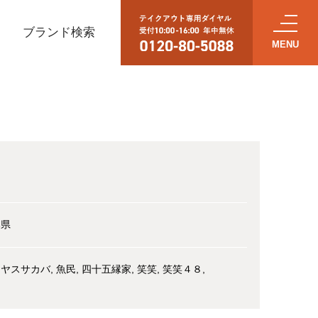
ブランド検索
し
本県
リヤスサカバ
魚民
四十五縁家
笑笑
笑笑４８