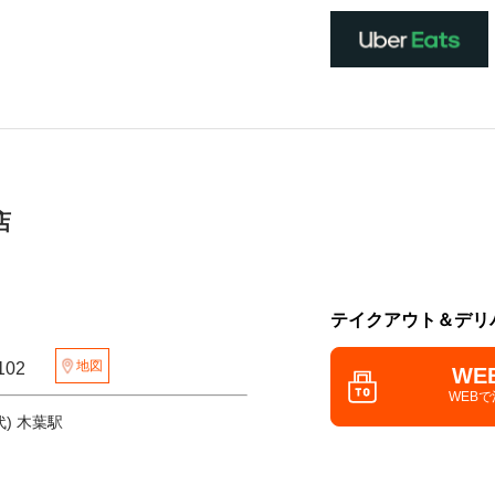
店
テイクアウト＆デリ
地図
町102
WE
WEB
) 木葉駅