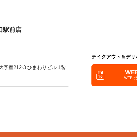
口駅前店
テイクアウト＆デリ
字室212-3 ひまわりビル 1階
WE
WEB