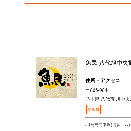
魚民 八代旭中央
住所・アクセス
〒866-0844
熊本県 八代市 旭中央通
地図
JR鹿児島本線(博多～八代