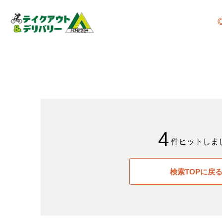
4
件ヒットしま
検索TOPに戻