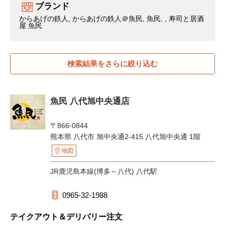
ブランド
からあげの鉄人
からあげの鉄人＠魚民
魚民
寿司と居酒
屋 魚民
検索結果をさらに絞り込む
魚民 八代旭中央通店
〒866-0844
熊本県 八代市 旭中央通2-415 八代旭中央通 1階
地図
JR鹿児島本線(博多～八代) 八代駅
0965-32-1988
テイクアウト＆デリバリー注文