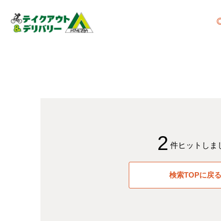
2
件ヒットしま
検索TOPに戻