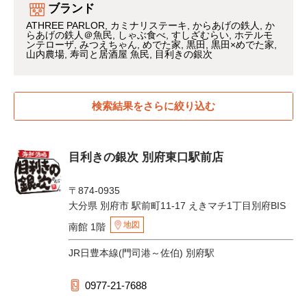
ブランド
ATHREE PARLOR
カミナリステーキ
からあげの鉄人
か
らあげの鉄人＠魚民
しゃぶ食べ
すしざむらい
ホテルモ
ンテローザ
みつえちゃん
めでた家
黒田
黒田×めでた家
山内農場
寿司と居酒屋 魚民
目利きの銀次
検索結果をさらに絞り込む
目利きの銀次 別府東口駅前店
〒874-0935
大分県 別府市 駅前町11-17 えきマチ1丁目別府BIS
地図
南館 1階
JR日豊本線(門司港～佐伯) 別府駅
0977-21-7688