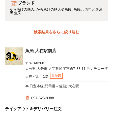
ブランド
からあげの鉄人
からあげの鉄人＠魚民
魚民
寿司と居酒
屋 魚民
検索結果をさらに絞り込む
魚民 大在駅前店
〒870-0268
大分県 大分市 大字政所字宮迫7-88 11.モンテローザ
地図
大在ビル 1階
JR日豊本線(門司港～佐伯) 大在駅
097-525-9388
テイクアウト＆デリバリー注文