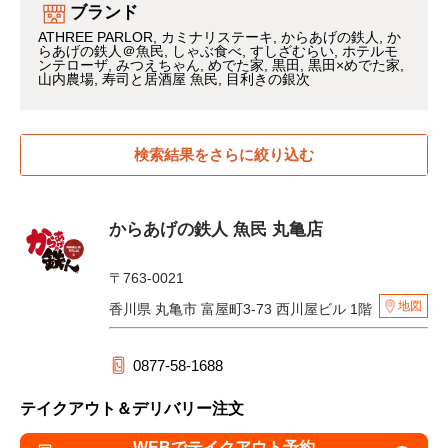
ブランド
ATHREE PARLOR
カミナリステーキ
からあげの鉄人
か
らあげの鉄人＠魚民
しゃぶ食べ
すしざむらい
ホテルモ
ンテローザ
みつえちゃん
めでた家
黒田
黒田×めでた家
山内農場
寿司と居酒屋 魚民
目利きの銀次
検索結果をさらに絞り込む
からあげの鉄人 魚民 丸亀店
〒763-0021
地図
香川県 丸亀市 富屋町3-73 西川屋ビル 1階
0877-58-1688
テイクアウト＆デリバリー注文
WEBでテイクアウト予約