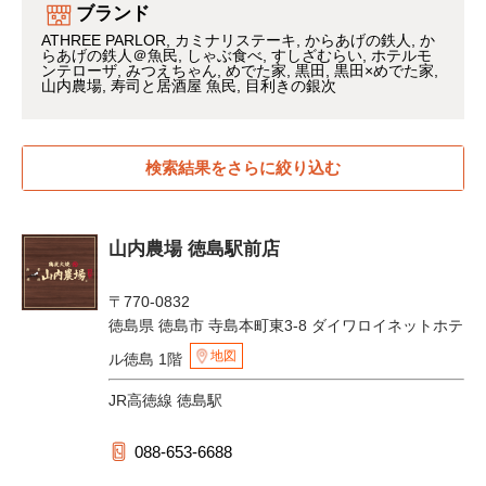
ブランド
ATHREE PARLOR
カミナリステーキ
からあげの鉄人
か
らあげの鉄人＠魚民
しゃぶ食べ
すしざむらい
ホテルモ
ンテローザ
みつえちゃん
めでた家
黒田
黒田×めでた家
山内農場
寿司と居酒屋 魚民
目利きの銀次
検索結果をさらに絞り込む
山内農場 徳島駅前店
〒770-0832
徳島県 徳島市 寺島本町東3-8 ダイワロイネットホテ
地図
ル徳島 1階
JR高徳線 徳島駅
088-653-6688