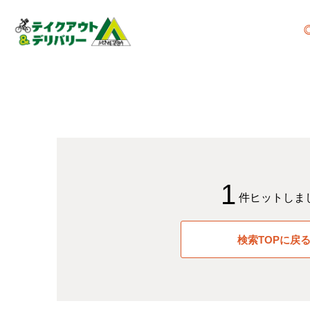
1
件ヒットしま
検索TOPに戻