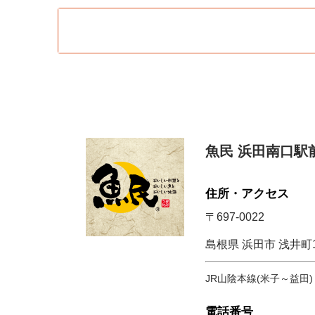
魚民 浜田南口駅
住所・アクセス
〒697-0022
島根県 浜田市 浅井町15
JR山陰本線(米子～益田)
電話番号