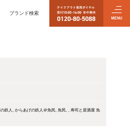
ブランド検索
げの鉄人
からあげの鉄人＠魚民
魚民
寿司と居酒屋 魚