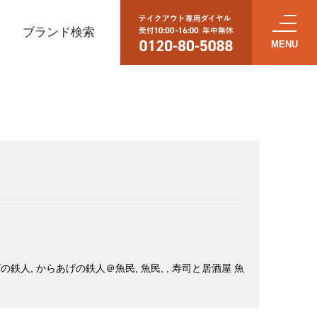
ブランド検索
げの鉄人
からあげの鉄人＠魚民
魚民
寿司と居酒屋 魚