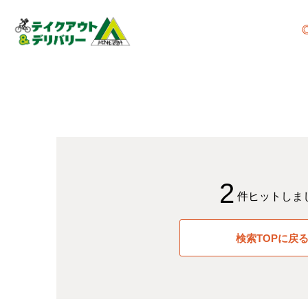
2
件ヒットしま
検索TOPに戻