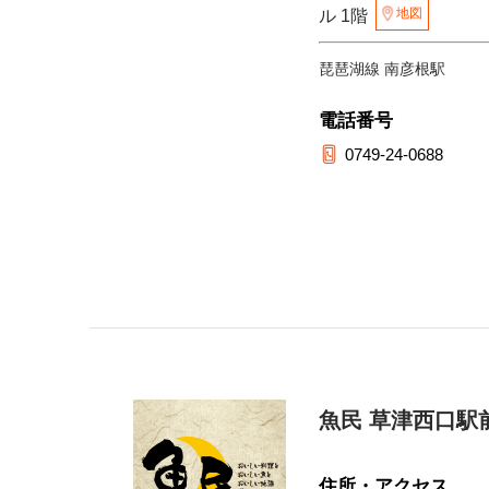
地図
ル 1階
琵琶湖線 南彦根駅
電話番号
0749-24-0688
魚民 草津西口駅
住所・アクセス