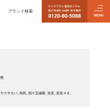
ブランド検索
し
賀県
リヤスサカバ
魚民
四十五縁家
笑笑
笑笑４８