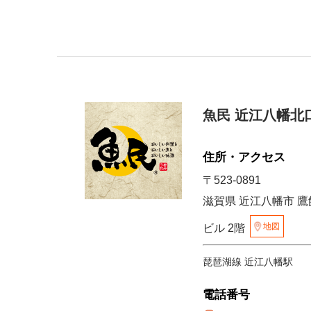
魚民 近江八幡北
住所・アクセス
〒523-0891
滋賀県 近江八幡市 鷹
地図
ビル 2階
琵琶湖線 近江八幡駅
電話番号