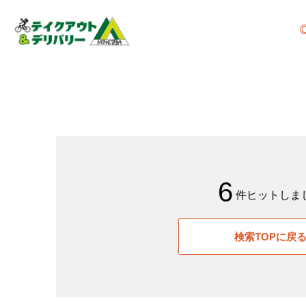
6
件ヒットしま
検索TOPに戻