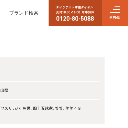
ブランド検索
し
歌山県
リヤスサカバ
魚民
四十五縁家
笑笑
笑笑４８