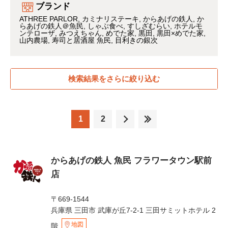
ブランド
ATHREE PARLOR
カミナリステーキ
からあげの鉄人
か
らあげの鉄人＠魚民
しゃぶ食べ
すしざむらい
ホテルモ
ンテローザ
みつえちゃん
めでた家
黒田
黒田×めでた家
山内農場
寿司と居酒屋 魚民
目利きの銀次
検索結果をさらに絞り込む
1
2
からあげの鉄人 魚民 フラワータウン駅前
店
〒669-1544
兵庫県 三田市 武庫が丘7-2-1 三田サミットホテル 2
地図
階