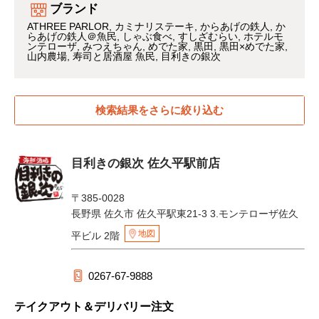
ブランド
ATHREE PARLOR
カミナリステーキ
からあげの鉄人
か
らあげの鉄人＠魚民
しゃぶ食べ
すしざむらい
ホテルモ
ンテローザ
みつえちゃん
めでた家
黒田
黒田×めでた家
山内農場
寿司と居酒屋 魚民
目利きの銀次
検索結果をさらに絞り込む
目利きの銀次 佐久平駅前店
〒385-0028
長野県 佐久市 佐久平駅東21-3 3.モンテローザ佐久
地図
平ビル 2階
0267-67-9888
テイクアウト＆デリバリー注文