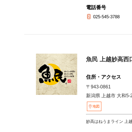
電話番号
025-545-3788
魚民 上越妙高西
住所・アクセス
〒943-0861
新潟県 上越市 大和5-
地図
妙高はねうまライン 上