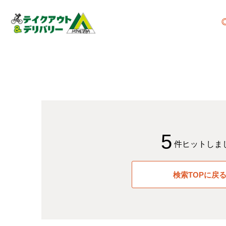
5
件ヒットしま
検索TOPに戻