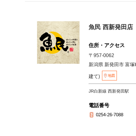
魚民 西新発田店
住所・アクセス
〒957-0062
新潟県 新発田市 富塚町
地図
建て)
JR白新線 西新発田駅
電話番号
0254-26-7088