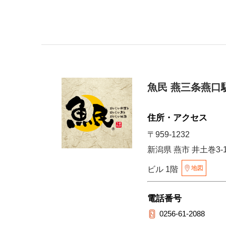
魚民 燕三条燕口
住所・アクセス
〒959-1232
新潟県 燕市 井土巻3-
地図
ビル 1階
電話番号
0256-61-2088