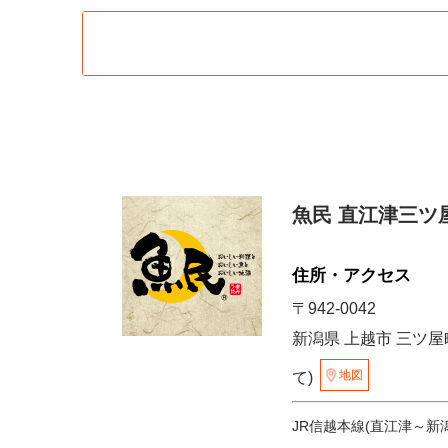
魚民 直江津三ツ
住所・アクセス
〒942-0042
新潟県 上越市 三ツ屋町
地図
て)
JR信越本線(直江津～新潟