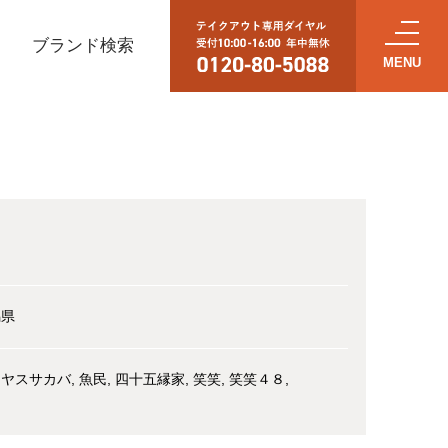
ブランド検索
し
潟県
リヤスサカバ
魚民
四十五縁家
笑笑
笑笑４８