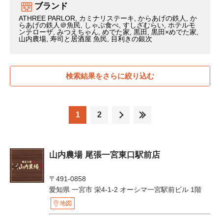
ブランド
ATHREE PARLOR
カミナリステーキ
からあげの鉄人
か
らあげの鉄人＠魚民
しゃぶ食べ
すしざむらい
ホテルモ
ンテローザ
みつえちゃん
めでた家
黒田
黒田×めでた家
山内農場
寿司と居酒屋 魚民
目利きの銀次
検索結果をさらに絞り込む
1
2
山内農場 尾張一宮東口駅前店
〒491-0858
愛知県 一宮市 栄4-1-2 オーシマ一宮駅前ビル 1階
地図