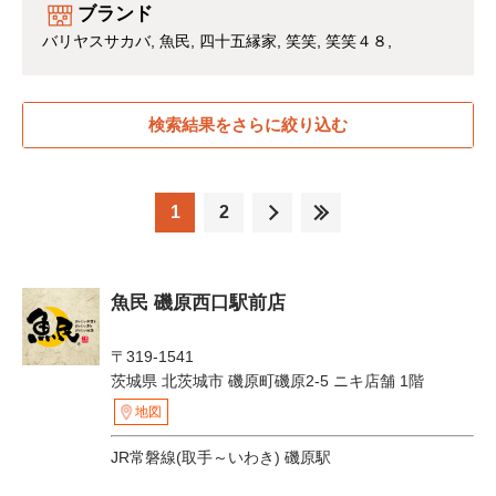
ブランド
バリヤスサカバ
魚民
四十五縁家
笑笑
笑笑４８
検索結果をさらに絞り込む
1
2
魚民 磯原西口駅前店
〒319-1541
茨城県 北茨城市 磯原町磯原2-5 ニキ店舗 1階
地図
JR常磐線(取手～いわき) 磯原駅