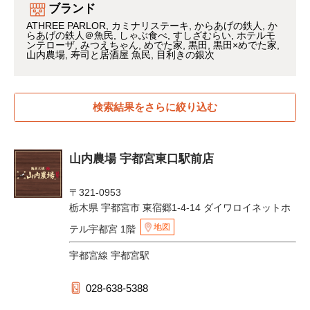
ブランド
ATHREE PARLOR
カミナリステーキ
からあげの鉄人
か
らあげの鉄人＠魚民
しゃぶ食べ
すしざむらい
ホテルモ
ンテローザ
みつえちゃん
めでた家
黒田
黒田×めでた家
山内農場
寿司と居酒屋 魚民
目利きの銀次
検索結果をさらに絞り込む
山内農場 宇都宮東口駅前店
〒321-0953
栃木県 宇都宮市 東宿郷1-4-14 ダイワロイネットホ
地図
テル宇都宮 1階
宇都宮線 宇都宮駅
028-638-5388