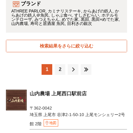
ブランド
ATHREE PARLOR
カミナリステーキ
からあげの鉄人
か
らあげの鉄人＠魚民
しゃぶ食べ
すしざむらい
ホテルモ
ンテローザ
みつえちゃん
めでた家
黒田
黒田×めでた家
山内農場
寿司と居酒屋 魚民
目利きの銀次
検索結果をさらに絞り込む
1
2
山内農場 上尾西口駅前店
〒362-0042
埼玉県 上尾市 谷津2-1-50-10 上尾モンシェリー2号
地図
館 2階