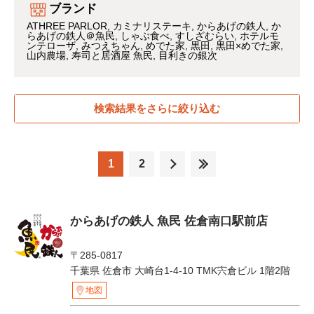
ブランド
ATHREE PARLOR
カミナリステーキ
からあげの鉄人
か
らあげの鉄人＠魚民
しゃぶ食べ
すしざむらい
ホテルモ
ンテローザ
みつえちゃん
めでた家
黒田
黒田×めでた家
山内農場
寿司と居酒屋 魚民
目利きの銀次
検索結果をさらに絞り込む
1
2
からあげの鉄人 魚民 佐倉南口駅前店
〒285-0817
千葉県 佐倉市 大崎台1-4-10 TMK宍倉ビル 1階2階
地図