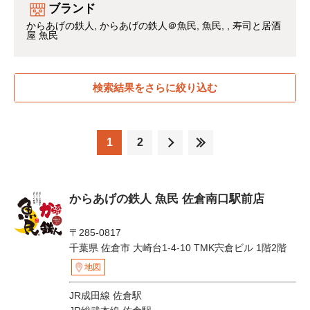
ブランド
からあげの鉄人
からあげの鉄人＠魚民
魚民
寿司と居酒
屋 魚民
検索結果をさらに絞り込む
1
2
からあげの鉄人 魚民 佐倉南口駅前店
〒285-0817
千葉県 佐倉市 大崎台1-4-10 TMK宍倉ビル 1階2階
地図
JR成田線 佐倉駅