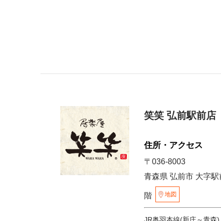
笑笑 弘前駅前店
住所・アクセス
〒036-8003
青森県 弘前市 大字駅
地図
階
JR奥羽本線(新庄～青森)