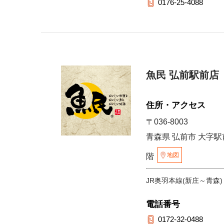
0176-25-4088
魚民 弘前駅前店
住所・アクセス
〒036-8003
青森県 弘前市 大字駅
地図
階
JR奥羽本線(新庄～青森)
電話番号
0172-32-0488