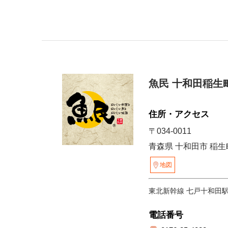
魚民 十和田稲生
住所・アクセス
〒034-0011
青森県 十和田市 稲生町
地図
東北新幹線 七戸十和田
電話番号