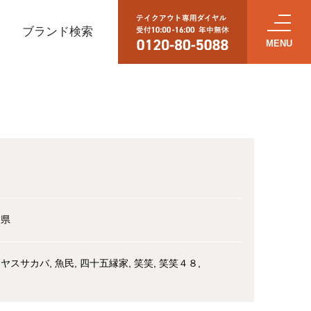
ブランド検索
し
森県
リヤスサカバ
魚民
四十五縁家
笑笑
笑笑４８