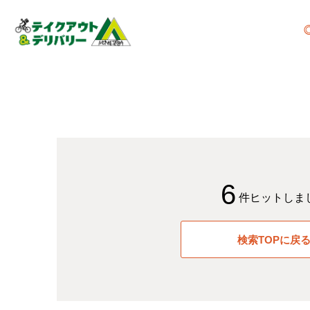
6
件ヒットしま
検索TOPに戻