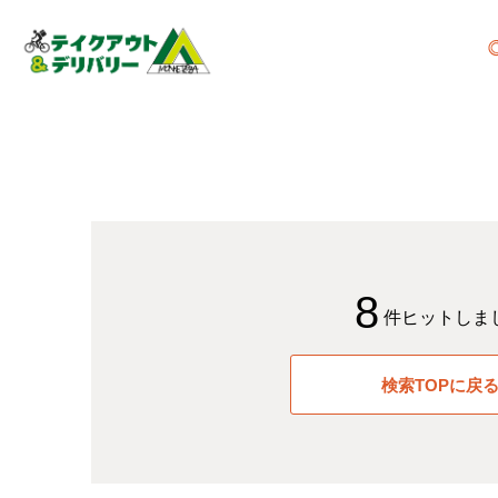
8
件ヒットしま
検索TOPに戻