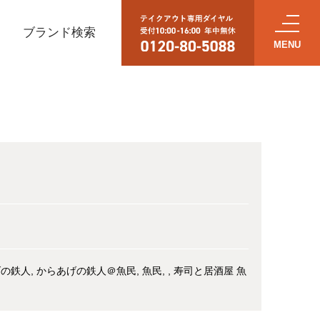
ブランド検索
げの鉄人
からあげの鉄人＠魚民
魚民
寿司と居酒屋 魚