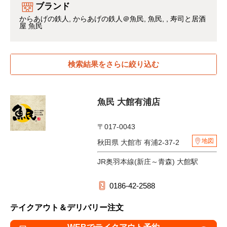
ブランド
からあげの鉄人
からあげの鉄人＠魚民
魚民
寿司と居酒
屋 魚民
検索結果をさらに絞り込む
魚民 大館有浦店
〒017-0043
地図
秋田県 大館市 有浦2-37-2
JR奥羽本線(新庄～青森) 大館駅
0186-42-2588
テイクアウト＆デリバリー注文